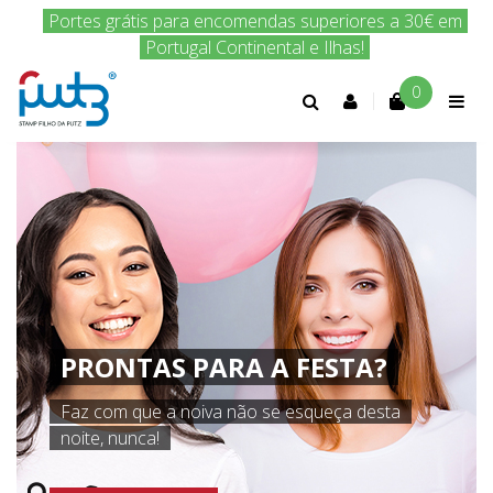
Portes grátis para encomendas superiores a 30€ em
Portugal Continental e Ilhas!
0
Conta
cliente
PRONTAS PARA A FESTA?
Faz com que a noiva não se esqueça desta
noite, nunca!