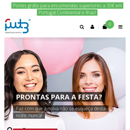
Portes grátis para encomendas superiores a 30€ em
Portugal Continental e Ilhas!
0
Conta
cliente
PRONTAS PARA A FESTA?
Faz com que a noiva não se esqueça desta
noite, nunca!