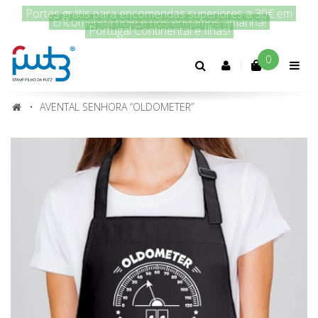
Encomenda hoje e nós enviamos amanhã!
0
Conta
cliente
AVENTAL SENHORA “OLDOMETER”