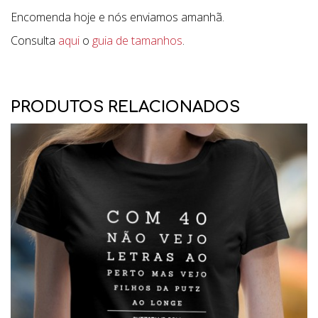
Encomenda hoje e nós enviamos amanhã.
Consulta
aqui
o
guia de tamanhos
.
PRODUTOS RELACIONADOS