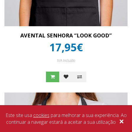
AVENTAL SENHORA “LOOK GOOD”
17,95€
IVA Incluído
Este site usa
cookies
para melhorar a sua experiência. Ao
×
continuar a navegar estará a aceitar a sua utilização