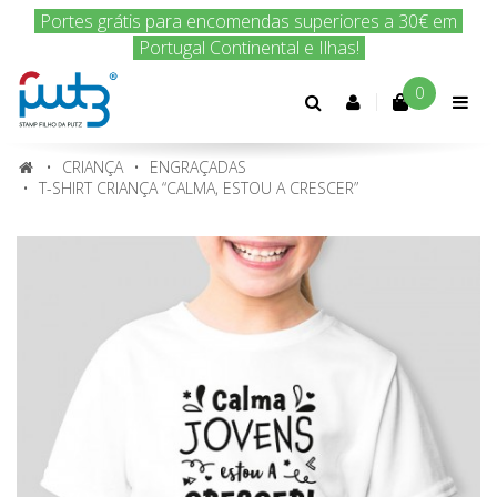
Encomenda hoje e nós enviamos amanhã!
0
Conta
cliente
CRIANÇA
ENGRAÇADAS
T-SHIRT CRIANÇA “CALMA, ESTOU A CRESCER”