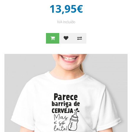
13,95€
IVA Incluído