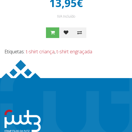
13,95€
IVA Incluído
Etiquetas:
t-shirt criança
,
t-shirt engraçada