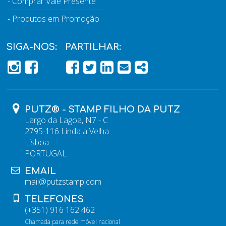
Comprar Vale Presente
Produtos em Promoção
SIGA-NOS:
PARTILHAR:
PÁGINA DO FACEBOOK
PÁGINA DO FACEBOOK
FACEBOOK
TWITTER
LINKEDIN
EMAIL
SHARE
PUTZ® - STAMP FILHO DA PUTZ
Largo da Lagoa, N7 - C
2795-116 Linda a Velha
Lisboa
PORTUGAL
EMAIL
mail@putzstamp.com
TELEFONES
(+351) 916 162 462
Chamada para rede móvel nacional