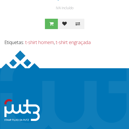
IVA Incluído
Etiquetas:
t-shirt homem
,
t-shirt engraçada