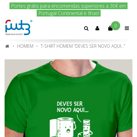
Encomenda hoje e nós enviamos amanhã!
0
Conta
cliente
HOMEM
T-SHIRT HOMEM “DEVES SER NOVO AQUI...”