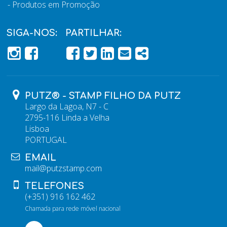
Produtos em Promoção
SIGA-NOS:
PARTILHAR:
PÁGINA DO FACEBOOK
PÁGINA DO FACEBOOK
FACEBOOK
TWITTER
LINKEDIN
EMAIL
SHARE
PUTZ® - STAMP FILHO DA PUTZ
Largo da Lagoa, N7 - C
2795-116 Linda a Velha
Lisboa
PORTUGAL
EMAIL
mail@putzstamp.com
TELEFONES
(+351) 916 162 462
Chamada para rede móvel nacional