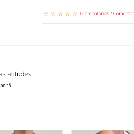
0 comentários
/
Comenta
s atitudes.
manhã.