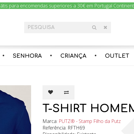
rátis para encomendas superiores a 30€ em Portugal Continental
SENHORA
CRIANÇA
OUTLET
T-SHIRT HOMEM
Marca:
PUTZ® - Stamp Filho da Putz
Referência: RFTH69