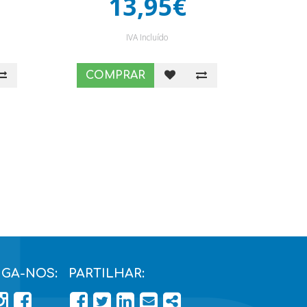
13,95€
IVA Incluído
COMPRAR
IGA-NOS:
PARTILHAR:
PÁGINA DO FACEBOOK
PÁGINA DO FACEBOOK
FACEBOOK
TWITTER
LINKEDIN
EMAIL
SHARE