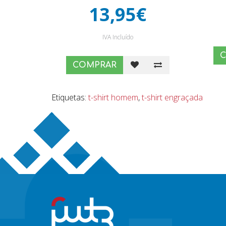
13,95€
IVA Incluído
COMPRAR
Etiquetas:
t-shirt homem
,
t-shirt engraçada