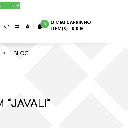
 e Ilhas!
O MEU CARRINHO
0
Favoritos
Comparar
Conta
ITEM(S) -
0,00€
(0)
produtos
cliente
BLOG
 “JAVALI”