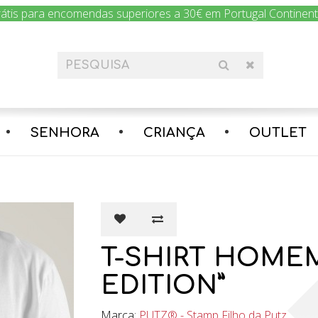
rátis para encomendas superiores a 30€ em Portugal Continental
SENHORA
CRIANÇA
OUTLET
T-SHIRT HOMEM
EDITION”
Marca:
PUTZ® - Stamp Filho da Putz