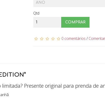
Qtd
COMPRAR
0 comentários
/
Comenta
EDITION”
limitada? Presente original para prenda de a
manhã.