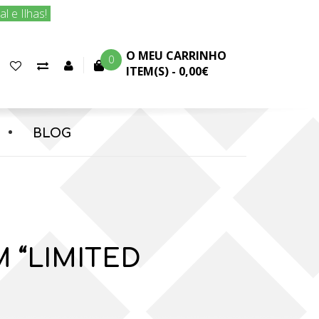
 e Ilhas!
O MEU CARRINHO
0
Favoritos
Comparar
Conta
ITEM(S) -
0,00€
(0)
produtos
cliente
BLOG
 “LIMITED