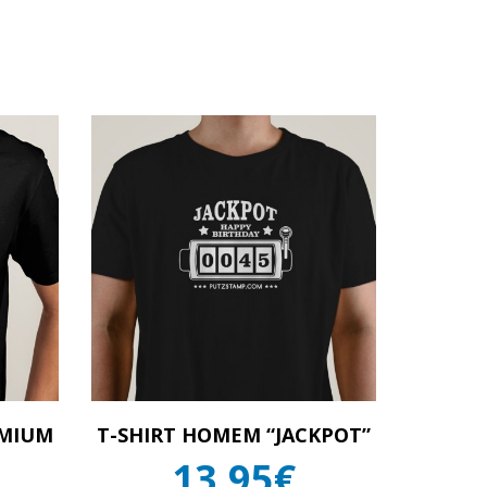
EMIUM
T-SHIRT HOMEM “JACKPOT”
13,95€