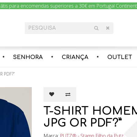
rátis para encomendas superiores a 30€ em Portugal Continental
SENHORA
CRIANÇA
OUTLET
R PDF?”
T-SHIRT HOMEM
JPG OR PDF?”
Marca:
PUTZ® - Stamp Filho da Putz