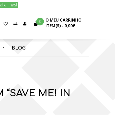
 e Ilhas!
O MEU CARRINHO
0
Favoritos
Comparar
Conta
ITEM(S) -
0,00€
(0)
produtos
cliente
BLOG
 “SAVE ME! IN