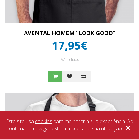
AVENTAL HOMEM “LOOK GOOD”
17,95€
IVA Incluído
Este site usa
cookies
para melhorar a sua experiência. Ao
×
continuar a navegar estará a aceitar a sua utilização