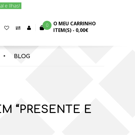
 e Ilhas!
O MEU CARRINHO
0
Favoritos
Comparar
Conta
ITEM(S) -
0,00€
(0)
produtos
cliente
BLOG
M “PRESENTE E