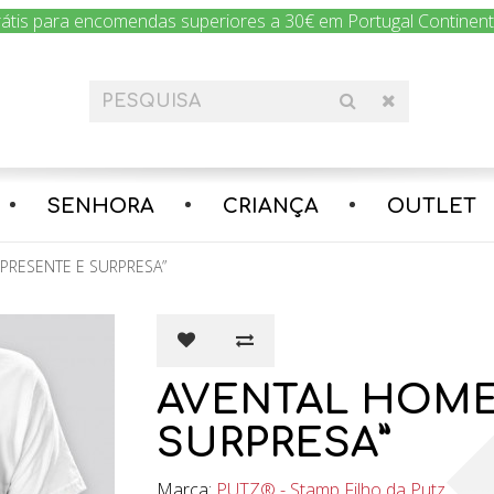
rátis para encomendas superiores a 30€ em Portugal Continental
SENHORA
CRIANÇA
OUTLET
PRESENTE E SURPRESA”
AVENTAL HOME
SURPRESA”
Marca:
PUTZ® - Stamp Filho da Putz