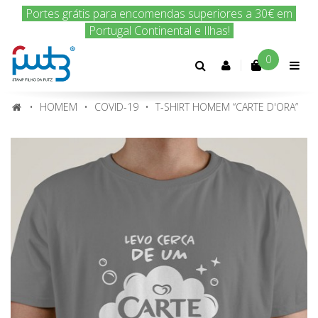
Portes grátis para encomendas superiores a 30€ em
Encomenda hoje e nós enviamos amanhã!
Portugal Continental e Ilhas!
0
Conta
cliente
HOMEM
COVID-19
T-SHIRT HOMEM “CARTE D'ORA”