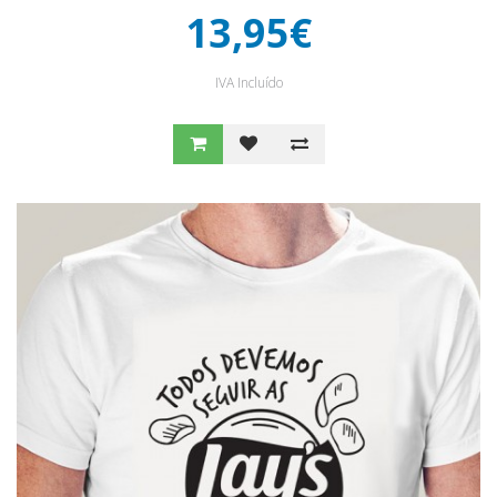
13,95€
IVA Incluído