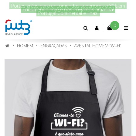
Encomenda hoje e nós enviamos amanhã!
0
Conta
cliente
HOMEM
ENGRAÇADAS
AVENTAL HOMEM “WI-FI”