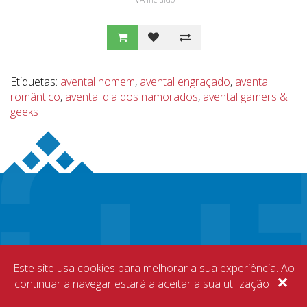
Etiquetas:
avental homem
,
avental engraçado
,
avental
romântico
,
avental dia dos namorados
,
avental gamers &
geeks
Este site usa
cookies
para melhorar a sua experiência. Ao
×
continuar a navegar estará a aceitar a sua utilização