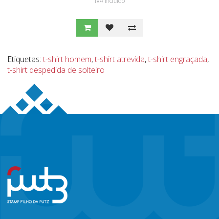
IVA Incluído
Etiquetas:
t-shirt homem
,
t-shirt atrevida
,
t-shirt engraçada
,
t-shirt despedida de solteiro