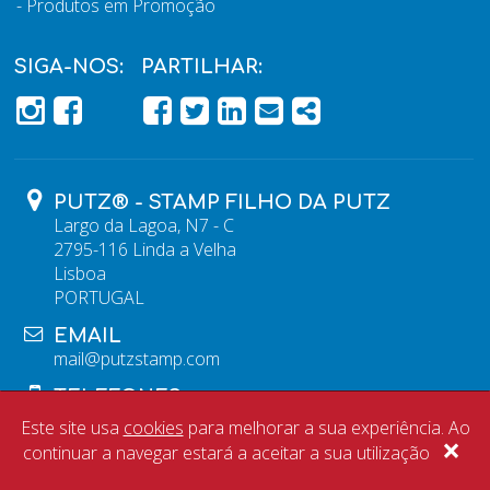
Produtos em Promoção
SIGA-NOS:
PARTILHAR:
PÁGINA DO FACEBOOK
PÁGINA DO FACEBOOK
FACEBOOK
TWITTER
LINKEDIN
EMAIL
SHARE
PUTZ® - STAMP FILHO DA PUTZ
Largo da Lagoa, N7 - C
2795-116 Linda a Velha
Lisboa
PORTUGAL
EMAIL
mail@putzstamp.com
TELEFONES
(+351) 916 162 462
Este site usa
cookies
para melhorar a sua experiência. Ao
×
Chamada para rede móvel nacional
continuar a navegar estará a aceitar a sua utilização