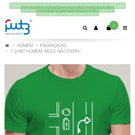
Encomenda hoje e nós enviamos amanhã!
0
Conta
cliente
HOMEM
ENGRAÇADAS
T-SHIRT HOMEM “MOLE NÃO ENTRA”