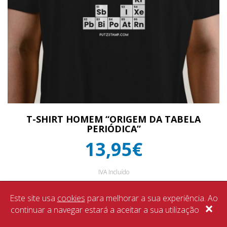
T-SHIRT HOMEM “ORIGEM DA TABELA
PERIÓDICA”
13,95€
IVA Incluído
Este site usa
cookies
para melhorar a sua experiência. Ao
×
continuar a navegar estará a aceitar a sua utilização