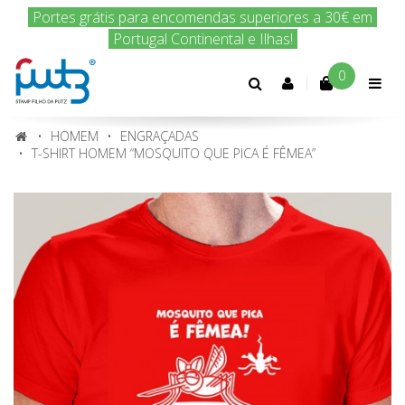
Encomenda hoje e nós enviamos amanhã!
0
Conta
cliente
HOMEM
ENGRAÇADAS
T-SHIRT HOMEM “MOSQUITO QUE PICA É FÊMEA”