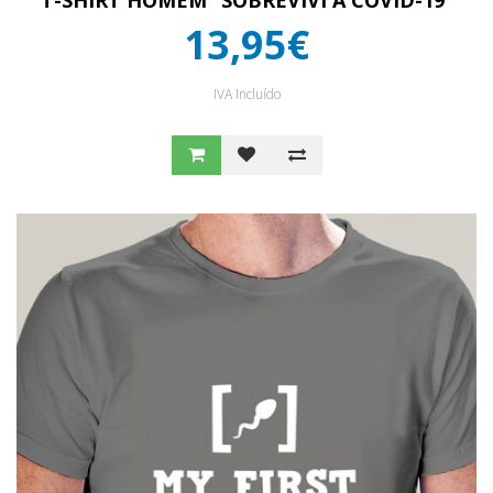
T-SHIRT HOMEM “SOBREVIVI À COVID-19”
13,95€
IVA Incluído