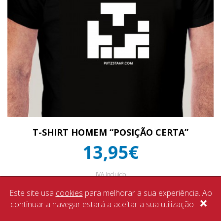
T-SHIRT HOMEM “POSIÇÃO CERTA”
13,95€
IVA Incluído
Este site usa
cookies
para melhorar a sua experiência. Ao
×
continuar a navegar estará a aceitar a sua utilização