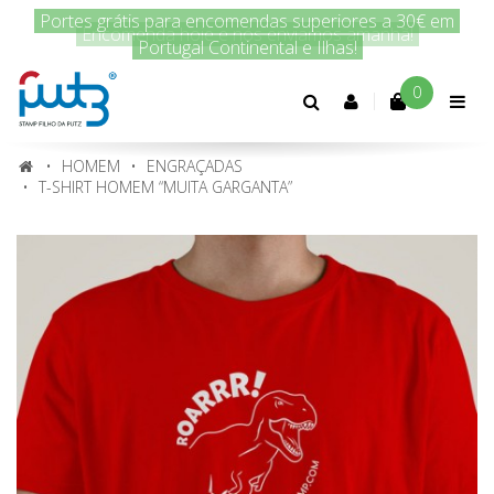
Encomenda hoje e nós enviamos amanhã!
0
Conta
cliente
HOMEM
ENGRAÇADAS
T-SHIRT HOMEM “MUITA GARGANTA”