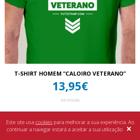
T-SHIRT HOMEM “CALOIRO VETERANO”
13,95€
IVA Incluído
Este site usa
cookies
para melhorar a sua experiência. Ao
×
continuar a navegar estará a aceitar a sua utilização