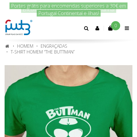
Encomenda hoje e nós enviamos amanhã!
0
Conta
cliente
HOMEM
ENGRAÇADAS
T-SHIRT HOMEM “THE BUTTMAN”