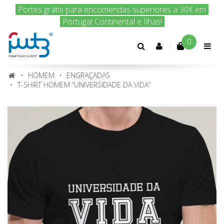
Portes grátis para encomendas superiores a 30€ em
Encomenda hoje e nós enviamos amanhã!
Portugal Continental e Ilhas!
0
Conta
cliente
HOMEM
ENGRAÇADAS
T-SHIRT HOMEM “UNIVERSIDADE DA VIDA”