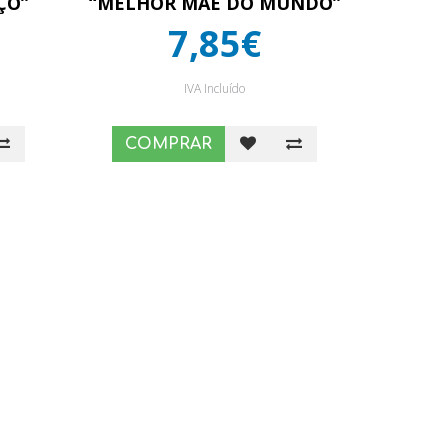
ÇO”
“MELHOR MÃE DO MUNDO”
7,85€
IVA Incluído
COMPRAR