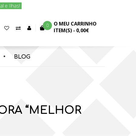
 e Ilhas!
O MEU CARRINHO
0
Favoritos
Comparar
Conta
ITEM(S) -
0,00€
(0)
produtos
cliente
BLOG
ORA “MELHOR