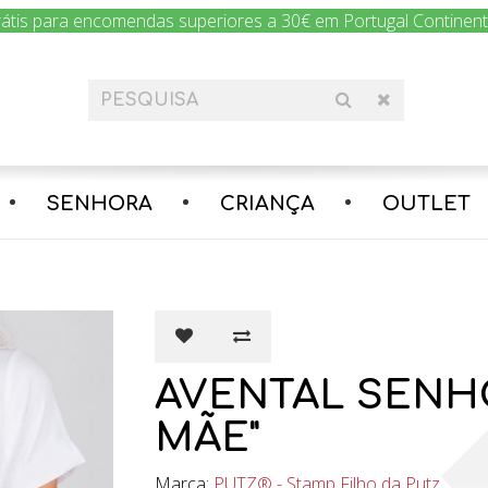
rátis para encomendas superiores a 30€ em Portugal Continental
SENHORA
CRIANÇA
OUTLET
AVENTAL SENH
MÃE"
Marca:
PUTZ® - Stamp Filho da Putz