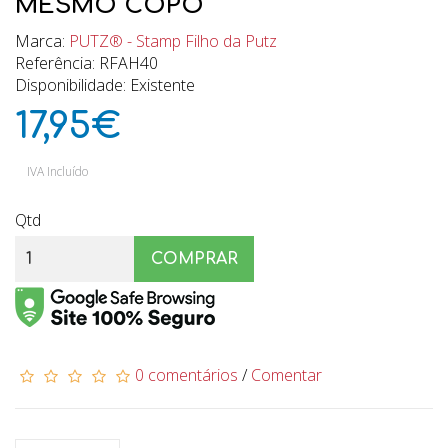
MESMO COPO”
Marca:
PUTZ® - Stamp Filho da Putz
Referência: RFAH40
Disponibilidade: Existente
17,95€
IVA Incluído
Qtd
COMPRAR
0 comentários
/
Comentar