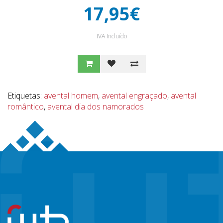
17,95€
IVA Incluído
Etiquetas:
avental homem
,
avental engraçado
,
avental
romântico
,
avental dia dos namorados