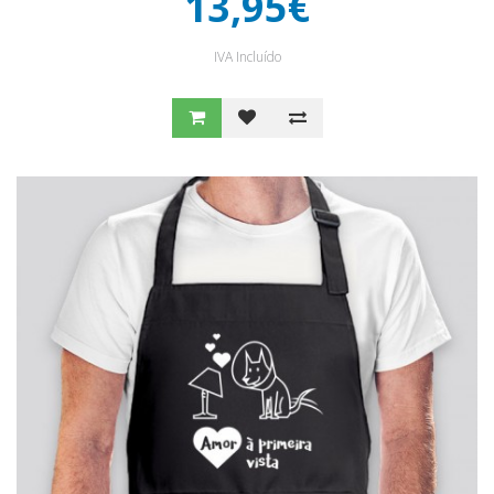
13,95€
IVA Incluído