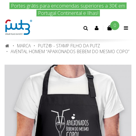
Encomenda hoje e nós enviamos amanhã!
0
Conta
cliente
MARCA
PUTZ® - STAMP FILHO DA PUTZ
AVENTAL HOMEM “APAIXONADOS BEBEM DO MESMO COPO”