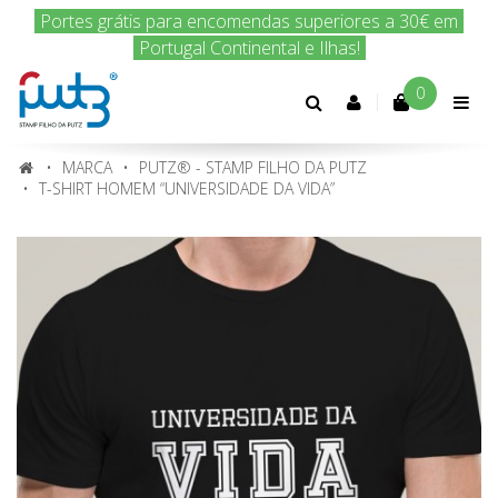
Encomenda hoje e nós enviamos amanhã!
0
Conta
cliente
MARCA
PUTZ® - STAMP FILHO DA PUTZ
T-SHIRT HOMEM “UNIVERSIDADE DA VIDA”