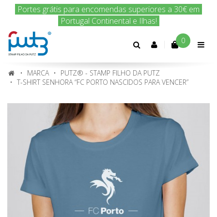
Portes grátis para encomendas superiores a 30€ em
Portugal Continental e Ilhas!
0
Conta
cliente
MARCA
PUTZ® - STAMP FILHO DA PUTZ
T-SHIRT SENHORA “FC PORTO NASCIDOS PARA VENCER”