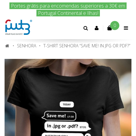
Encomenda hoje e nós enviamos amanhã!
0
Conta
cliente
SENHORA
T-SHIRT SENHORA “SAVE ME! IN JPG OR PDF?”