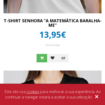
T-SHIRT SENHORA “A MATEMÁTICA BARALHA-
ME”
13,95€
IVA Incluído
Este site usa
cookies
para melhorar a sua experiência. Ao
×
continuar a navegar estará a aceitar a sua utilização