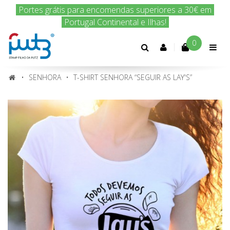
Encomenda hoje e nós enviamos amanhã!
0
Conta
cliente
SENHORA
T-SHIRT SENHORA “SEGUIR AS LAY'S”