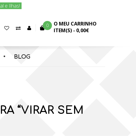
 e Ilhas!
O MEU CARRINHO
0
Favoritos
Comparar
Conta
ITEM(S) -
0,00€
(0)
produtos
cliente
BLOG
RA “VIRAR SEM