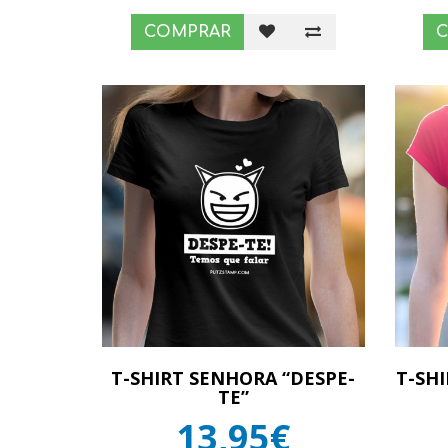
COMPRAR
T-SHIRT SENHORA “DESPE-
T-SH
TE”
13,95€