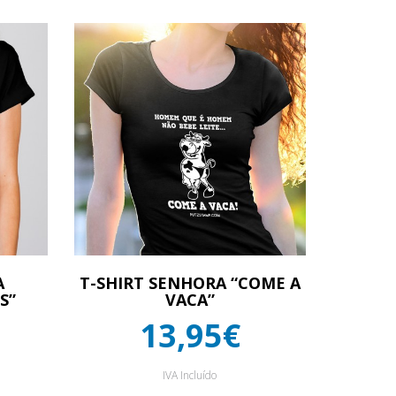
A
T-SHIRT SENHORA “COME A
S”
VACA”
13,95€
IVA Incluído