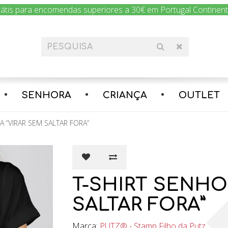
rátis para encomendas superiores a 30€ em Portugal Continental
SENHORA
CRIANÇA
OUTLET
A “VIRAR SEM SALTAR FORA”
T-SHIRT SENHO
SALTAR FORA”
Marca:
PUTZ® - Stamp Filho da Putz