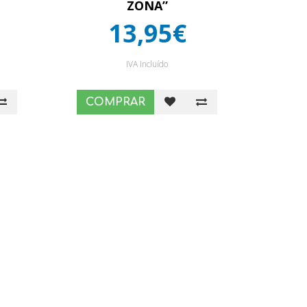
ZONA”
13,95€
IVA Incluído
COMPRAR