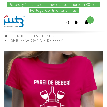
Encomenda hoje e nós enviamos amanhã!
0
Conta
cliente
SENHORA
ESTUDANTES
T-SHIRT SENHORA “PAREI DE BEBER”