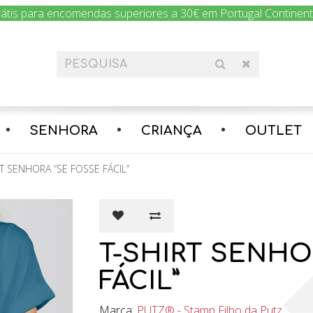
rátis para encomendas superiores a 30€ em Portugal Continental
Encomenda hoje e nós enviamos amanhã!
SENHORA
CRIANÇA
OUTLET
RT SENHORA “SE FOSSE FÁCIL”
T-SHIRT SENHO
FÁCIL”
Marca:
PUTZ® - Stamp Filho da Putz