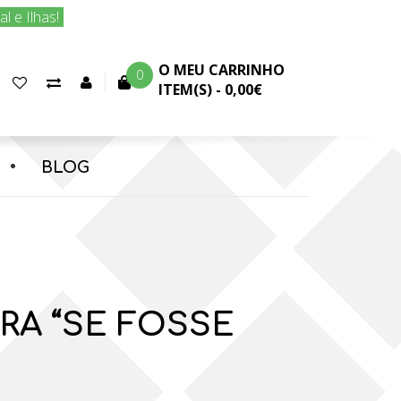
 e Ilhas!
O MEU CARRINHO
0
Favoritos
Comparar
Conta
ITEM(S) -
0,00€
(0)
produtos
cliente
BLOG
RA “SE FOSSE