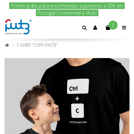
Encomenda hoje e nós enviamos amanhã!
0
Conta
cliente
T-SHIRT “COPY PASTE”