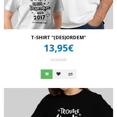
T-SHIRT “(DES)ORDEM”
13,95€
IVA Incluído