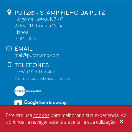
PUTZ® - STAMP FILHO DA PUTZ
Largo da Lagoa, N7 - C
2795-116 Linda a Velha
Lisboa
PORTUGAL
EMAIL
mail@putzstamp.com
TELEFONES
(+351) 916 162 462
Chamada para rede móvel nacional
Este site usa
cookies
para melhorar a sua experiência. Ao
×
continuar a navegar estará a aceitar a sua utilização
CopyRight © 2026 PUTZ® - Stamp Filho da Putz. Todos os