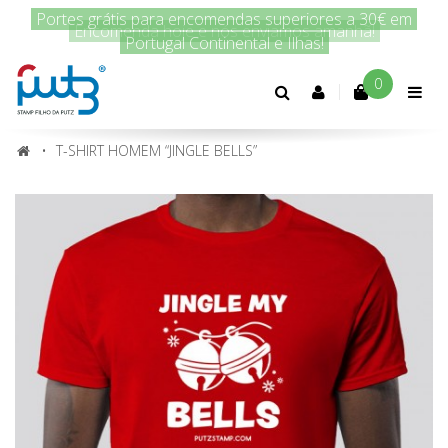
Encomenda hoje e nós enviamos amanhã!
0
Conta
cliente
T-SHIRT HOMEM “JINGLE BELLS”