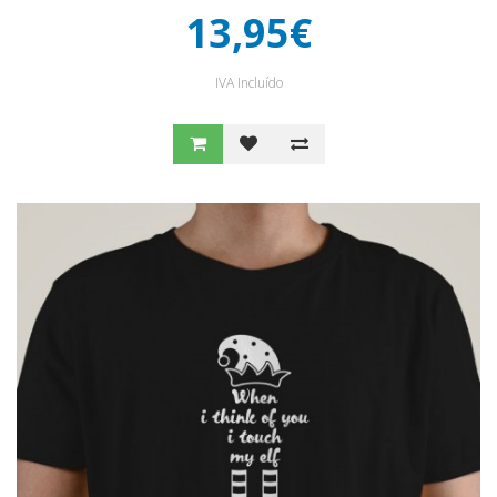
13,95€
IVA Incluído