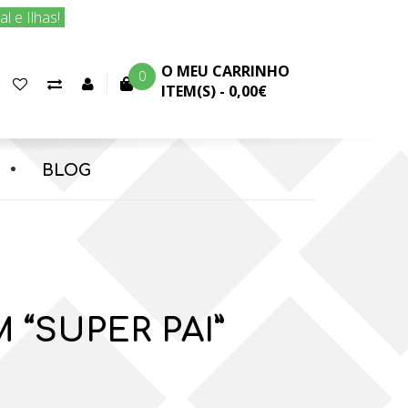
 e Ilhas!
O MEU CARRINHO
0
Favoritos
Comparar
Conta
ITEM(S) -
0,00€
(0)
produtos
cliente
BLOG
 “SUPER PAI”