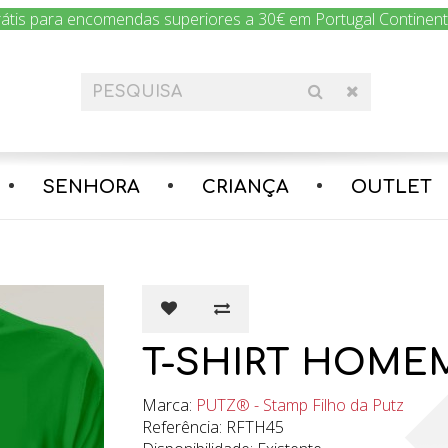
rátis para encomendas superiores a 30€ em Portugal Continental
SENHORA
CRIANÇA
OUTLET
T-SHIRT HOMEM
Marca:
PUTZ® - Stamp Filho da Putz
Referência: RFTH45