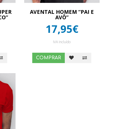
UPER
AVENTAL HOMEM “PAI E
CO”
AVÔ”
17,95€
IVA Incluído
COMPRAR