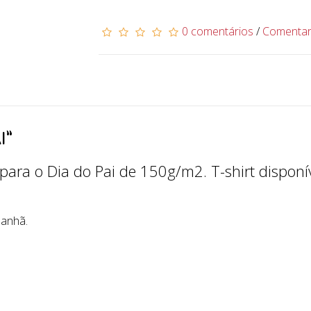
0 comentários
/
Comenta
I”
ara o Dia do Pai de 150g/m2. T-shirt disponíve
manhã.