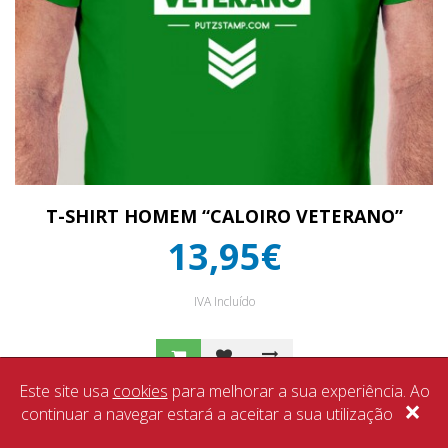
T-SHIRT HOMEM “CALOIRO VETERANO”
13,95€
IVA Incluído
Este site usa
cookies
para melhorar a sua experiência. Ao
×
continuar a navegar estará a aceitar a sua utilização