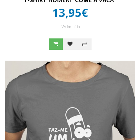
T-SHIRT HOMEM “COME A VACA”
13,95€
IVA Incluído