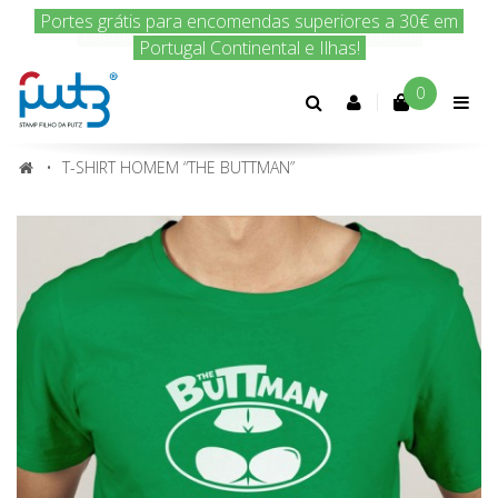
Encomenda hoje e nós enviamos amanhã!
0
Conta
cliente
T-SHIRT HOMEM “THE BUTTMAN”