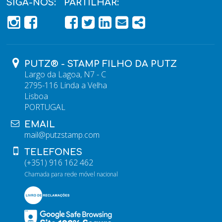
SIGA-NOS:
PARTILHAR:
PÁGINA DO FACEBOOK
PÁGINA DO FACEBOOK
FACEBOOK
TWITTER
LINKEDIN
EMAIL
SHARE
PUTZ® - STAMP FILHO DA PUTZ
Largo da Lagoa, N7 - C
2795-116 Linda a Velha
Lisboa
PORTUGAL
EMAIL
mail@putzstamp.com
TELEFONES
(+351) 916 162 462
Chamada para rede móvel nacional