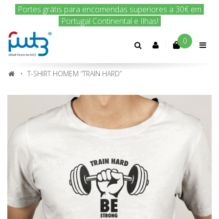
Encomenda hoje e nós enviamos amanhã!
0
Conta
cliente
T-SHIRT HOMEM “TRAIN HARD”