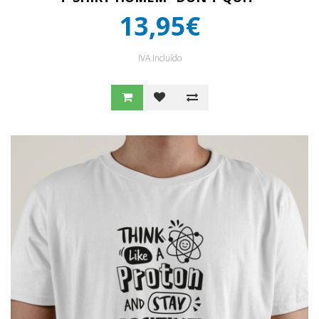
13,95€
IVA Incluído