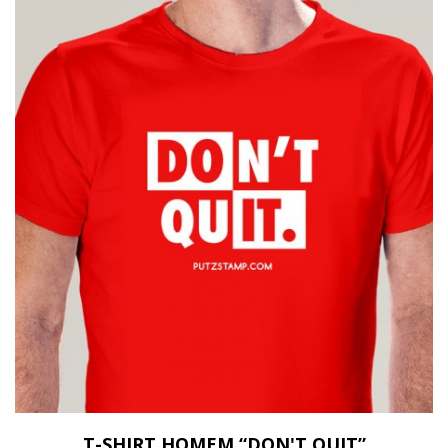
T-SHIRT HOMEM “DON'T QUIT”