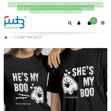
Encomenda hoje e nós enviamos amanhã!
0
Conta
cliente
T-SHIRT “MY BOO”