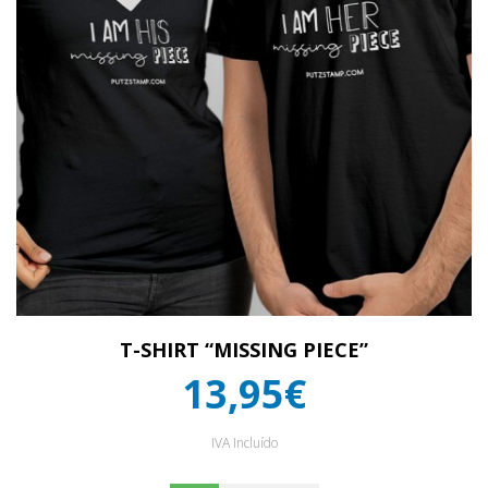
T-SHIRT “MISSING PIECE”
13,95€
IVA Incluído