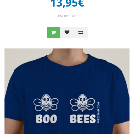
13,95€
IVA Incluído