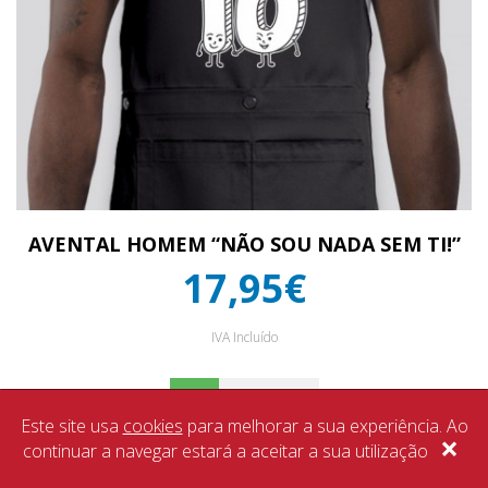
AVENTAL HOMEM “NÃO SOU NADA SEM TI!”
17,95€
IVA Incluído
Este site usa
cookies
para melhorar a sua experiência. Ao
×
continuar a navegar estará a aceitar a sua utilização