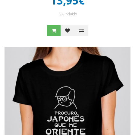
13,95€
IVA Incluído