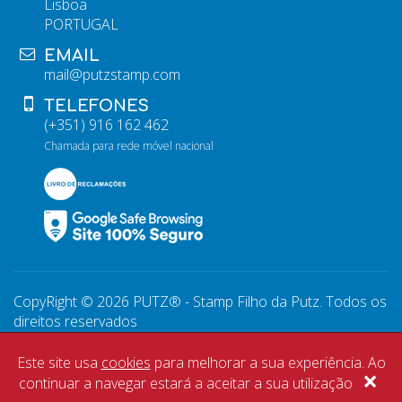
Lisboa
PORTUGAL
EMAIL
mail@putzstamp.com
TELEFONES
(+351) 916 162 462
Chamada para rede móvel nacional
CopyRight © 2026 PUTZ® - Stamp Filho da Putz. Todos os
direitos reservados
WebDesign by
Global Pixel
Este site usa
cookies
para melhorar a sua experiência. Ao
×
continuar a navegar estará a aceitar a sua utilização