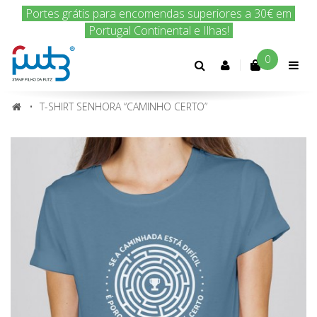
Encomenda hoje e nós enviamos amanhã!
0
Conta
cliente
T-SHIRT SENHORA “CAMINHO CERTO”