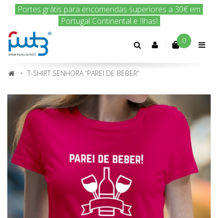
Encomenda hoje e nós enviamos amanhã!
0
Conta
cliente
T-SHIRT SENHORA “PAREI DE BEBER”