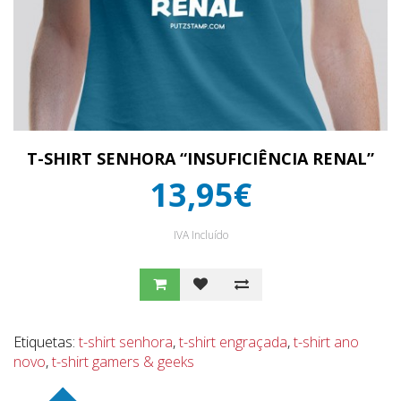
T-SHIRT SENHORA “INSUFICIÊNCIA RENAL”
13,95€
IVA Incluído
Etiquetas:
t-shirt senhora
,
t-shirt engraçada
,
t-shirt ano
novo
,
t-shirt gamers & geeks