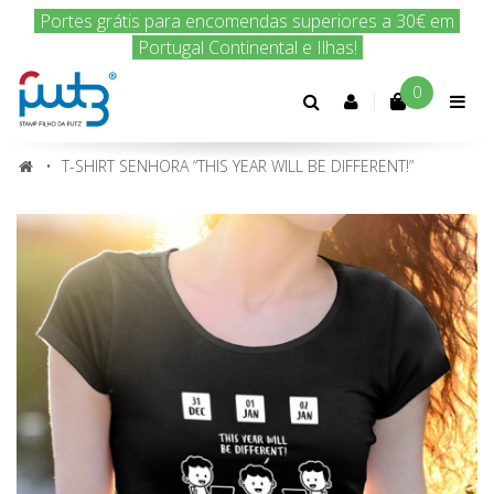
Encomenda hoje e nós enviamos amanhã!
0
Conta
cliente
T-SHIRT SENHORA “THIS YEAR WILL BE DIFFERENT!”