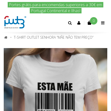
Encomenda hoje e nós enviamos amanhã!
0
Conta
cliente
T-SHIRT OUTLET SENHORA “MÃE NÃO TEM PREÇO”