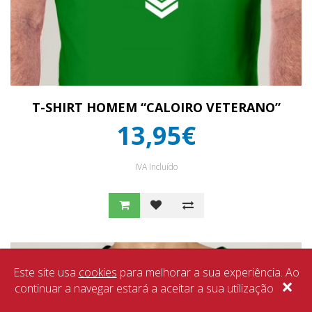
T-SHIRT HOMEM “CALOIRO VETERANO”
13,95€
IVA Incluído
Este site usa
cookies
para melhorar a sua experiência. Ao
×
continuar a navegar estará a aceitar a sua utilização