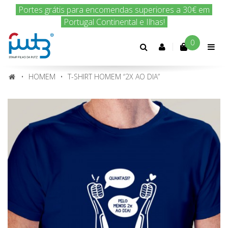
Encomenda hoje e nós enviamos amanhã!
0
Conta
cliente
HOMEM
T-SHIRT HOMEM “2X AO DIA”