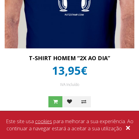
T-SHIRT HOMEM “2X AO DIA”
13,95€
IVA Incluído
Este site usa
cookies
para melhorar a sua experiência. Ao
×
continuar a navegar estará a aceitar a sua utilização