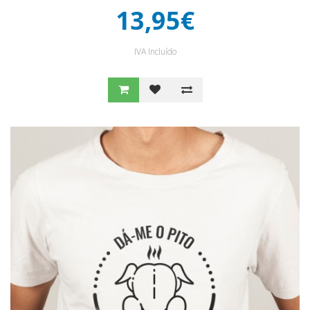
13,95€
IVA Incluído