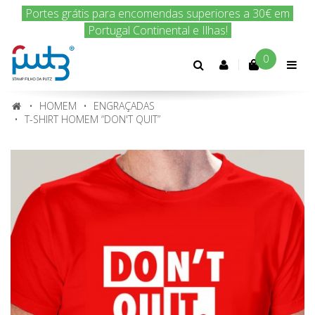
Encomenda hoje e nós enviamos amanhã!
0
Conta
cliente
HOMEM
ENGRAÇADAS
T-SHIRT HOMEM “DON'T QUIT”