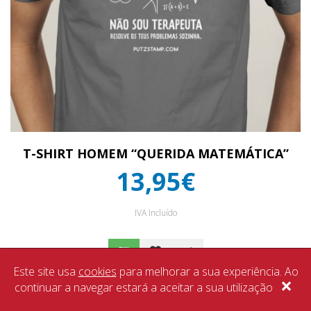
T-SHIRT HOMEM “QUERIDA MATEMÁTICA”
13,95€
IVA Incluído
Este site usa
cookies
para melhorar a sua experiência. Ao
×
continuar a navegar estará a aceitar a sua utilização