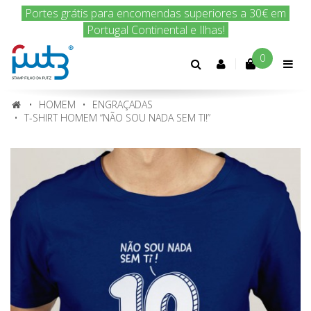
Encomenda hoje e nós enviamos amanhã!
0
Conta
cliente
HOMEM
ENGRAÇADAS
T-SHIRT HOMEM “NÃO SOU NADA SEM TI!”