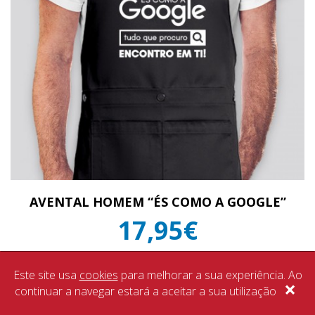
AVENTAL HOMEM “ÉS COMO A GOOGLE”
17,95€
IVA Incluído
Este site usa
cookies
para melhorar a sua experiência. Ao
×
continuar a navegar estará a aceitar a sua utilização