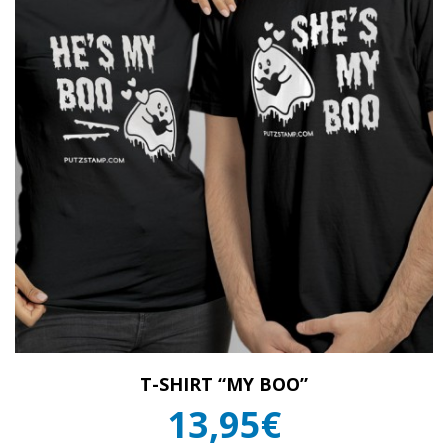
T-SHIRT “MY BOO”
13,95€