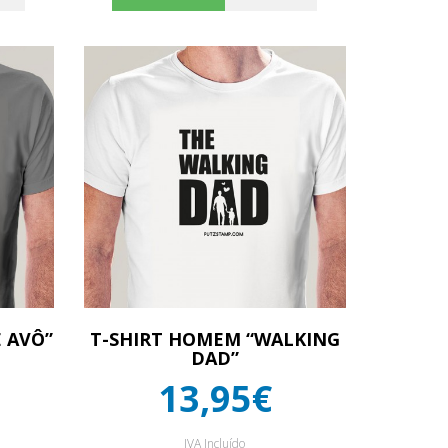
E AVÔ”
T-SHIRT HOMEM “WALKING
DAD”
13,95€
IVA Incluído