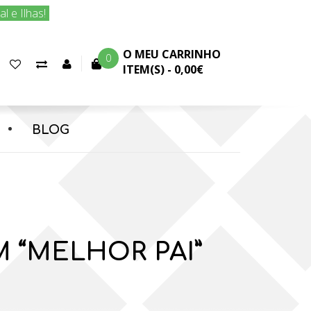
 e Ilhas!
O MEU CARRINHO
0
Favoritos
Comparar
Conta
ITEM(S) -
0,00€
(0)
produtos
cliente
BLOG
 “MELHOR PAI”