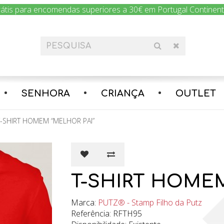
rátis para encomendas superiores a 30€ em Portugal Continental
SENHORA
CRIANÇA
OUTLET
T-SHIRT HOMEM “MELHOR PAI”
T-SHIRT HOMEM
Marca:
PUTZ® - Stamp Filho da Putz
Referência: RFTH95