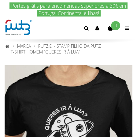
Encomenda hoje e nós enviamos amanhã!
0
Conta
cliente
MARCA
PUTZ® - STAMP FILHO DA PUTZ
T-SHIRT HOMEM “QUERES IR À LUA”