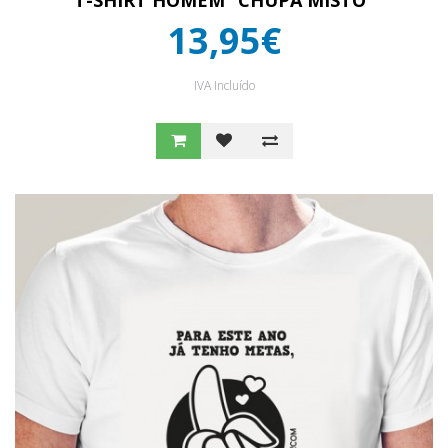
T-SHIRT HOMEM “CHUPA MISTO”
13,95€
IVA Incluído