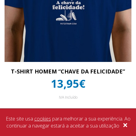
T-SHIRT HOMEM “CHAVE DA FELICIDADE”
13,95€
IVA Incluído
Este site usa
cookies
para melhorar a sua experiência. Ao
×
continuar a navegar estará a aceitar a sua utilização