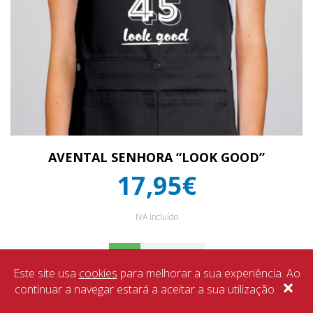
AVENTAL SENHORA “LOOK GOOD”
17,95€
IVA Incluído
Este site usa
cookies
para melhorar a sua experiência. Ao
×
continuar a navegar estará a aceitar a sua utilização