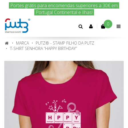
Encomenda hoje e nós enviamos amanhã!
0
Conta
cliente
MARCA
PUTZ® - STAMP FILHO DA PUTZ
T-SHIRT SENHORA “HAPPY BIRTHDAY”