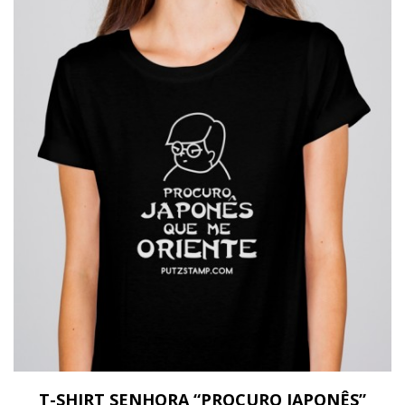
T-SHIRT SENHORA “PROCURO JAPONÊS”