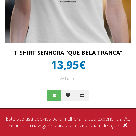
T-SHIRT SENHORA “QUE BELA TRANCA”
13,95€
IVA Incluído
Este site usa
cookies
para melhorar a sua experiência. Ao
×
continuar a navegar estará a aceitar a sua utilização