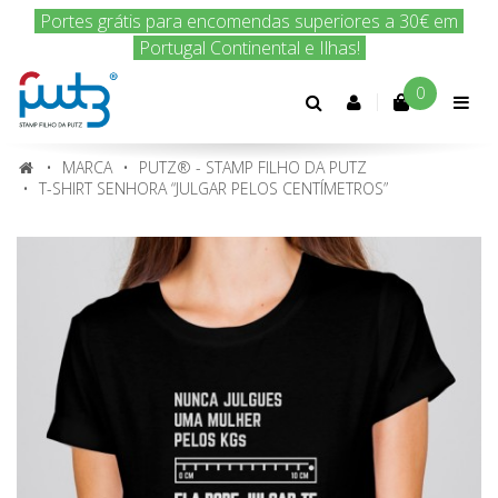
Encomenda hoje e nós enviamos amanhã!
0
Conta
cliente
MARCA
PUTZ® - STAMP FILHO DA PUTZ
T-SHIRT SENHORA “JULGAR PELOS CENTÍMETROS”