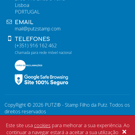
Lisboa
PORTUGAL
EMAIL
mail@putzstamp.com
TELEFONES
(+351) 916 162 462
Chamada para rede móvel nacional
CopyRight © 2026 PUTZ® - Stamp Filho da Putz. Todos os
direitos reservados
WebDesign by
Global Pixel
Este site usa
cookies
para melhorar a sua experiência. Ao
×
continuar a navegar estará a aceitar a sua utilização