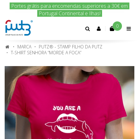
Portes grátis para encomendas superiores a 30€ em
Portugal Continental e Ilhas!
0
Conta
cliente
MARCA
PUTZ® - STAMP FILHO DA PUTZ
T-SHIRT SENHORA “MORDE A FOCA”