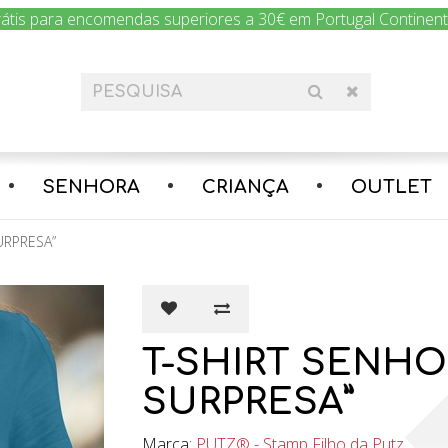
rátis para encomendas superiores a 30€ em Portugal Continental
Encomenda hoje e nós enviamos amanhã!
SENHORA
CRIANÇA
OUTLET
URPRESA”
T-SHIRT SENHO
SURPRESA”
Marca:
PUTZ® - Stamp Filho da Putz