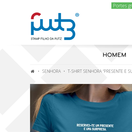
Portes g
HOMEM
SENHORA
T-SHIRT SENHORA “PRESENTE E S