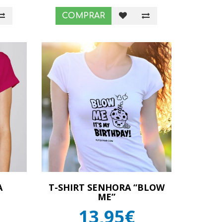
COMPRAR
A
T-SHIRT SENHORA “BLOW
ME”
13,95€