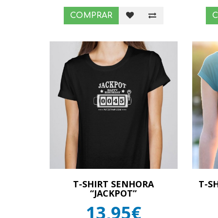
COMPRAR
T-SHIRT SENHORA
T-S
“JACKPOT”
13,95€