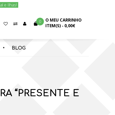
 e Ilhas!
O MEU CARRINHO
0
Favoritos
Comparar
Conta
ITEM(S) -
0,00€
(0)
produtos
cliente
BLOG
RA “PRESENTE E