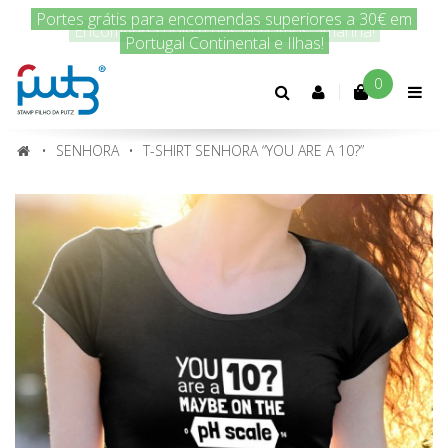
Encomenda hoje e nós enviamos amanhã!
0
Conta
cliente
SENHORA
T-SHIRT SENHORA “YOU ARE A 10?”