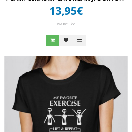
13,95€
IVA Incluído