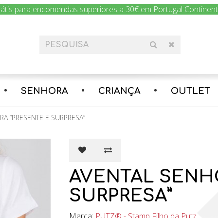
rátis para encomendas superiores a 30€ em Portugal Continental
Encomenda hoje e nós enviamos amanhã!
SENHORA
CRIANÇA
OUTLET
A “PRESENTE E SURPRESA”
AVENTAL SENH
SURPRESA”
Marca:
PUTZ® - Stamp Filho da Putz