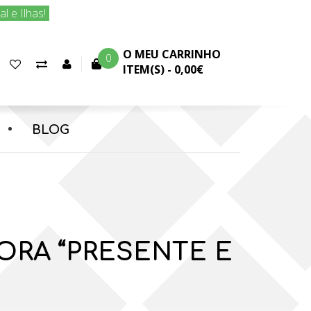
 e Ilhas!
O MEU CARRINHO
0
Favoritos
Comparar
Conta
ITEM(S) -
0,00€
(0)
produtos
cliente
BLOG
ORA “PRESENTE E