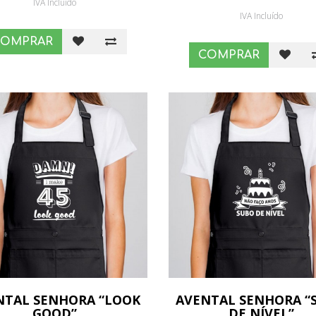
IVA Incluído
IVA Incluído
COMPRAR
COMPRAR
NTAL SENHORA “LOOK
AVENTAL SENHORA “
GOOD”
DE NÍVEL”