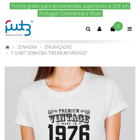
Encomenda hoje e nós enviamos amanhã!
0
Conta
cliente
SENHORA
ENGRAÇADAS
T-SHIRT SENHORA “PREMIUM VINTAGE”