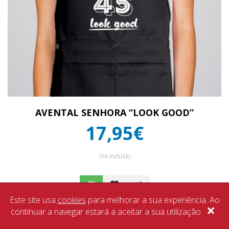
AVENTAL SENHORA “LOOK GOOD”
17,95€
IVA Incluído
Este site usa
cookies
para melhorar a sua experiência. Ao
×
continuar a navegar estará a aceitar a sua utilização